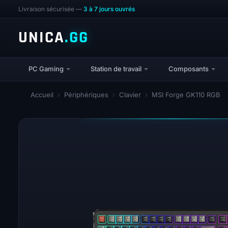
Livraison sécurisée —
3 à 7 jours ouvrés
UNICA
.GG
PC Gaming
Station de travail
Composants
Accueil
›
Périphériques
›
Clavier
›
MSI Forge GK110 RGB