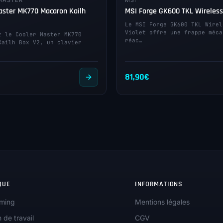
MASTER
MSI
aster MK770 Macaron Kailh
MSI Forge GK600 TKL Wireless
Le MSI Forge GK600 TKL Wirel
Violet offre une frappe méca
z le Cooler Master MK770
réac…
Kailh Box V2, un clavier
81,90
€
QUE
INFORMATIONS
ming
Mentions légales
n de travail
CGV