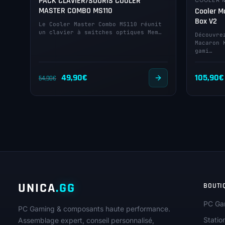
PACK CLAVIER/SOURIS COOLER
COOLER 
MASTER COMBO MS110
Cooler M
Box V2
Le Cooler Master Combo MS110 réunit
un clavier à switches optiques Mem…
Découvre
Macaron 
gami…
Le
Le
49,90
€
105,90
€
54,90
€
prix
prix
initial
actuel
était :
est :
54,90€.
49,90€.
UNICA
.GG
BOUTI
PC Ga
PC Gaming & composants haute performance.
Statio
Assemblage expert, conseil personnalisé,