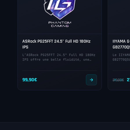
ASRock PG25FFT 24.5" Full HD 180Hz
IIYAMA 
IPS
GB2770QS
L’ASRock PG25FFT 24.5" Full HD 180Hz
Le IIYAM
IPS offre une belle fluidité, une…
GB2770QS
L
99,90
€
2
319,00
€
p
in
ét
3