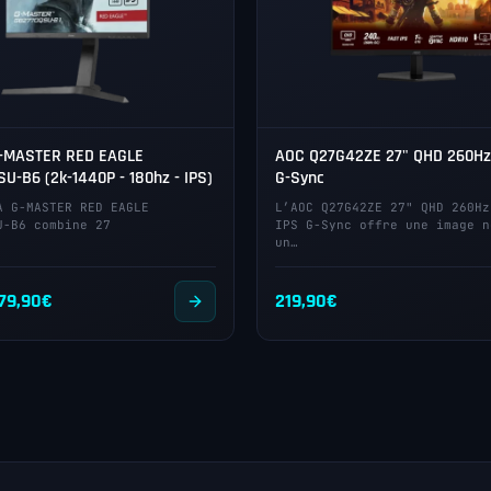
G-MASTER RED EAGLE
AOC Q27G42ZE 27" QHD 260Hz 
U-B6 (2k-1440P - 180hz - IPS)
G-Sync
A G-MASTER RED EAGLE
L’AOC Q27G42ZE 27" QHD 260Hz
U-B6 combine 27
IPS G-Sync offre une image n
un…
e
Le
79,90
€
219,90
€
rix
prix
itial
actuel
ait :
est :
19,00€.
279,90€.