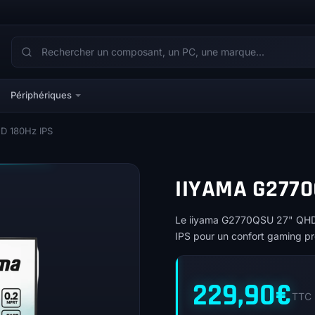
Périphériques
D 180Hz IPS
IIYAMA G2770
Le iiyama G2770QSU 27" QHD 1
IPS pour un confort gaming pr
229,90
€
TTC