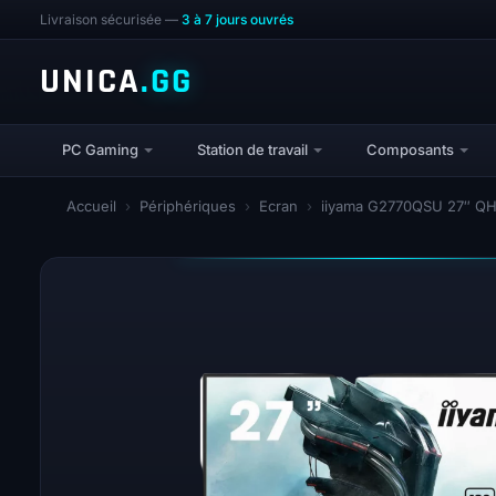
Livraison sécurisée —
3 à 7 jours ouvrés
UNICA
.GG
PC Gaming
Station de travail
Composants
Accueil
›
Périphériques
›
Ecran
›
iiyama G2770QSU 27″ QH