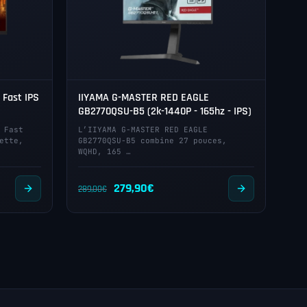
Fast IPS
IIYAMA G-MASTER RED EAGLE
GB2770QSU-B5 (2k-1440P - 165hz - IPS)
 Fast
L’IIYAMA G-MASTER RED EAGLE
ette,
GB2770QSU-B5 combine 27 pouces,
WQHD, 165 …
Le
Le
279,90
€
289,00
€
prix
prix
initial
actuel
était :
est :
289,00€.
279,90€.