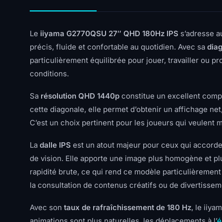
Le
iiyama G2770QSU 27″ QHD 180Hz IPS
s’adresse a
précis, fluide et confortable au quotidien. Avec sa
dia
particulièrement équilibrée pour jouer, travailler ou 
conditions.
Sa
résolution QHD 1440p
constitue un excellent compro
cette diagonale, elle permet d’obtenir un affichage net
C’est un choix pertinent pour les joueurs qui veulent mo
La
dalle IPS
est un atout majeur pour ceux qui accorde
de vision. Elle apporte une image plus homogène et pl
rapidité brute, ce qui rend ce modèle particulièrement
la consultation de contenus créatifs ou de divertissem
Avec son
taux de rafraîchissement de 180 Hz
, le iiy
animations sont plus naturelles, les déplacements à l’
é