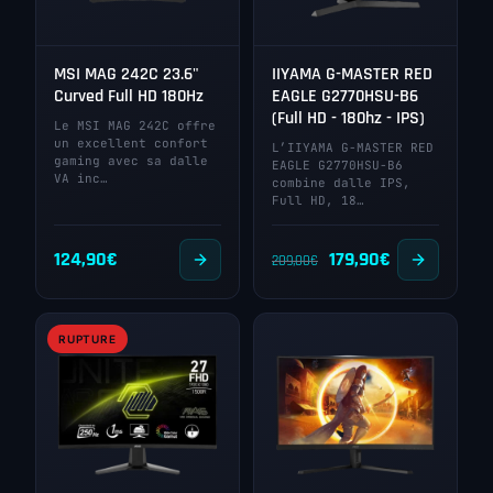
MSI MAG 242C 23.6"
IIYAMA G-MASTER RED
Curved Full HD 180Hz
EAGLE G2770HSU-B6
(Full HD - 180hz - IPS)
Le MSI MAG 242C offre
un excellent confort
L’IIYAMA G-MASTER RED
gaming avec sa dalle
EAGLE G2770HSU-B6
VA inc…
combine dalle IPS,
Full HD, 18…
Le
Le
124,90
€
179,90
€
209,00
€
prix
prix
initial
actuel
RUPTURE
était :
est :
209,00€.
179,90€.