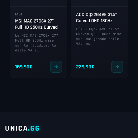
AOC CQ32G4VE 31.5"
MSI
Curved QHD 180Hz
MSI MAG 27C6X 27"
Full HD 250Hz Curved
L’AOC CQ32G4VE 31.5"
Curved QHD 180Hz mise
Le MSI MAG 27C6X 27"
sur une grande dalle
Full HD 250Hz mise
VA, un…
sur la fluidité, la
dalle VA e…
169,90
€
239,90
€
UNICA
.GG