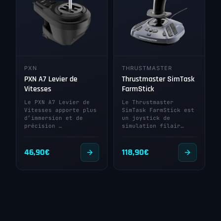
PXN
THRUSTMASTER
PXN A7 Levier de
Thrustmaster SimTask
Vitesses
FarmStick
Le PXN A7 Levier de
Le Thrustmaster
Vitesses apporte plus
SimTask FarmStick est
d’immersion et de
un joystick de
précision …
simulation filair…
46,90
€
118,90
€