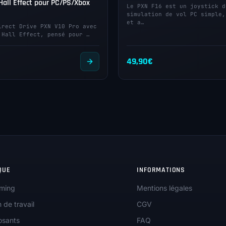
Hall Effect pour PC/PS/Xbox
Le PXN F16 est un joystick d
simulation de vol PC simple,
et a…
irect Drive PXN V10 Pro avec
 Hall Effect, pensé pour …
49,90
€
QUE
INFORMATIONS
ming
Mentions légales
n de travail
CGV
sants
FAQ