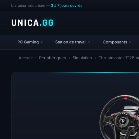
Livraison sécurisée —
3 à 7 jours ouvrés
UNICA
.GG
PC Gaming
Station de travail
Composants
Accueil
›
Périphériques
›
Simulation
›
Thrustmaster T128 Vo