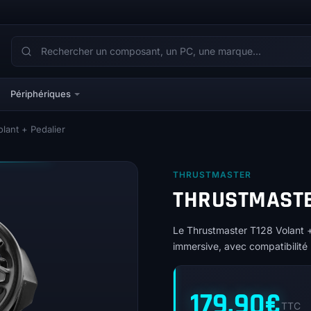
Périphériques
lant + Pedalier
THRUSTMASTER
THRUSTMASTE
Le Thrustmaster T128 Volant +
immersive, avec compatibilité
179,90
€
TTC