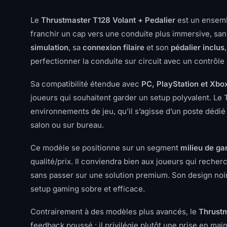
Le
Thrustmaster T128 Volant + Pedalier
est un ensem
franchir un cap vers une conduite plus immersive, san
simulation
, sa
connexion filaire
et son
pédalier inclus
perfectionner la conduite sur circuit avec un contrôle
Sa compatibilité étendue avec
PC, PlayStation et Xbo
joueurs qui souhaitent garder un setup polyvalent. Le
environnements de jeu, qu’il s’agisse d’un poste dédi
salon ou sur bureau.
Ce modèle se positionne sur un segment
milieu de g
qualité/prix. Il conviendra bien aux joueurs qui recher
sans passer sur une solution premium. Son design noir 
setup gaming sobre et efficace.
Contrairement à des modèles plus avancés, le
Thrustm
feedback poussé : il privilégie plutôt une prise en mai