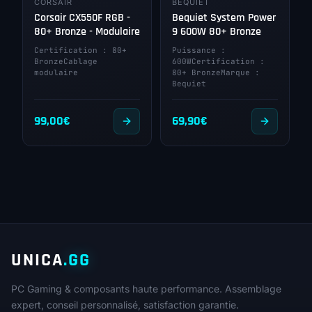
CORSAIR
BEQUIET
Corsair CX550F RGB -
Bequiet System Power
80+ Bronze - Modulaire
9 600W 80+ Bronze
Certification : 80+
Puissance :
BronzeCablage
600WCertification :
modulaire
80+ BronzeMarque :
Bequiet
99,00
€
69,90
€
UNICA
.GG
PC Gaming & composants haute performance. Assemblage
expert, conseil personnalisé, satisfaction garantie.