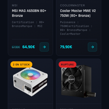
MSI
COOLERMASTER
MSI MAG A650BN 80+
Cooler Master MWE V2
Bronze
750W (80+ Bronze)
Certification : 80+
Puissance :
BronzeMarque : MSI
750WCertification :
80+ BronzeMarque :
CoolerMaster
Le
Le
64,90
€
79,90
€
67,90
€
prix
prix
initial
actuel
2 EN STOCK
RUPTURE
était :
est :
67,90€.
64,90€.