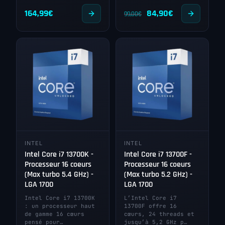
Le
Le
164,99
€
84,90
€
99,00
€
prix
prix
initial
actuel
était :
est :
99,00€.
84,90€.
INTEL
INTEL
Intel Core i7 13700K -
Intel Core i7 13700F -
Processeur 16 coeurs
Processeur 16 coeurs
(Max turbo 5.4 GHz) -
(Max turbo 5.2 GHz) -
LGA 1700
LGA 1700
Intel Core i7 13700K
L’Intel Core i7
: un processeur haut
13700F offre 16
de gamme 16 cœurs
cœurs, 24 threads et
pensé pour…
jusqu’à 5,2 GHz p…