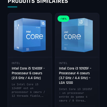
PRODUITS SIMILAIRES
-14%
INTEL
INTEL
Intel Core i5 12400F -
Intel Core i3 10105F –
Processeur 6 coeurs
Processeur 4 coeurs
(2.5 GHz / 4.4 GHz)
(3.7 GHz / 4.4 GHz) –
LGA 1200
Le Intel Core i5
12400F est un
Intel Core i3 10105F
processeur 6 cœurs /
: un processeur
12 threads fiable,…
entrée de gamme 4
cœurs / 8 threa…