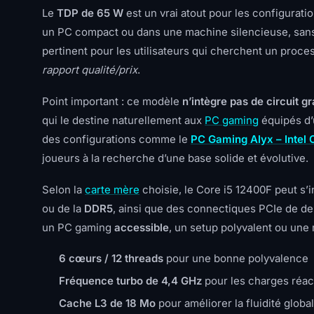
Le
TDP de 65 W
est un vrai atout pour les configuratio
un PC compact ou dans une machine silencieuse, sans
pertinent pour les utilisateurs qui cherchent un proc
rapport qualité/prix
.
Point important : ce modèle
n’intègre pas de circuit g
qui le destine naturellement aux
PC gaming
équipés d’
des configurations comme le
PC Gaming Alyx – Intel
joueurs à la recherche d’une base solide et évolutive.
Selon la
carte mère
choisie, le Core i5 12400F peut s’
ou de la
DDR5
, ainsi que des connectiques PCIe de der
un PC gaming
accessible
, un setup polyvalent ou un
6 cœurs / 12 threads
pour une bonne polyvalence
Fréquence turbo de 4,4 GHz
pour les charges réac
Cache L3 de 18 Mo
pour améliorer la fluidité globa