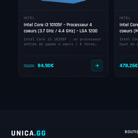
INTEL
INTEL
Intel Core i3 10105F – Processeur 4
Intel Cor
coeurs (3.7 GHz / 4.4 GHz) – LGA 1200
coeurs (M
Intel Core i3 10105F : un processeur
Intel Co
entrée de gamme 4 cœurs / 8 threa…
haut de 
Le
Le
84,90
€
478,26
€
99,00
€
prix
prix
initial
actuel
était :
est :
99,00€.
84,90€.
UNICA
.GG
BOUTI