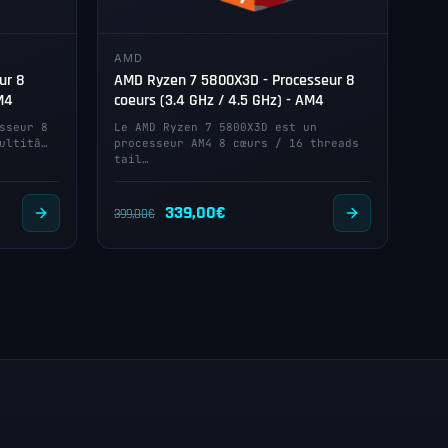
AMD
ur 8
AMD Ryzen 7 5800X3D - Processeur 8
M4
coeurs (3.4 GHz / 4.5 GHz) - AM4
sseur 8
Le AMD Ryzen 7 5800X3D est un
ultitâ…
processeur AM4 8 cœurs / 16 threads
tail…
Le
Le
339,00
€
399,00
€
prix
prix
initial
actuel
était :
est :
399,00€.
339,00€.