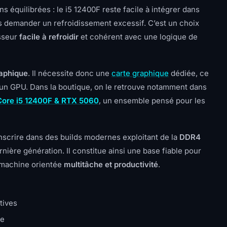
ns équilibrées : le i5 12400F reste facile à intégrer dans
 demander un refroidissement excessif. C’est un choix
esseur
facile à refroidir
et cohérent avec une logique de
raphique
. Il nécessite donc une
carte graphique
dédiée, ce
un GPU. Dans la boutique, on le retrouve notamment dans
 Core i5 12400F & RTX 5060
, un ensemble pensé pour les
inscrire dans des builds modernes exploitant de la
DDR4
nière génération. Il constitue ainsi une base fiable pour
e machine orientée
multitâche et productivité
.
tives
le