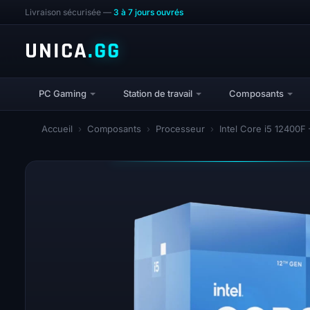
Livraison sécurisée —
3 à 7 jours ouvrés
UNICA
.GG
PC Gaming
Station de travail
Composants
Accueil
›
Composants
›
Processeur
›
Intel Core i5 12400F