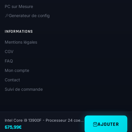
PC sur Mesure
Generateur de config
INFORMATIONS
Mentions légales
CGV
FAQ
Mon compte
Contact
Suivi de commande
Intel Core i9 13900F - Processeur 24 coeurs (Max turbo 5.8 GHz) - LGA 1700
AJOUTER
© 2026 Unica.gg — Tous droits réservés
675,99
€
PP