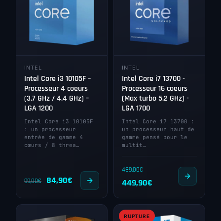
INTEL
INTEL
Intel Core i3 10105F –
Intel Core i7 13700 -
Processeur 4 coeurs
Processeur 16 coeurs
(3.7 GHz / 4.4 GHz) –
(Max turbo 5.2 GHz) -
LGA 1200
LGA 1700
Intel Core i3 10105F
Intel Core i7 13700 :
: un processeur
un processeur haut de
entrée de gamme 4
gamme pensé pour le
cœurs / 8 threa…
multit…
489,00
€
Le
Le
84,90
€
Le
Le
99,00
€
449,90
€
prix
prix
prix
prix
initial
actuel
initial
actuel
RUPTURE