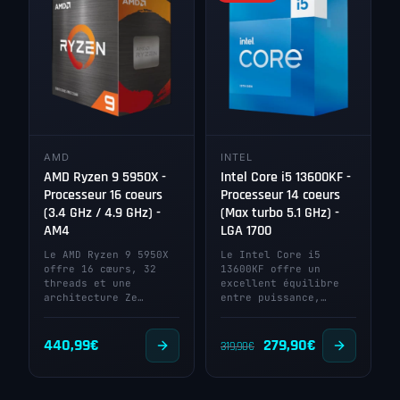
était :
est :
était :
est :
99,00€.
84,90€.
489,00€.
449,90€.
AMD
INTEL
AMD Ryzen 9 5950X -
Intel Core i5 13600KF -
Processeur 16 coeurs
Processeur 14 coeurs
(3.4 GHz / 4.9 GHz) -
(Max turbo 5.1 GHz) -
AM4
LGA 1700
Le AMD Ryzen 9 5950X
Le Intel Core i5
offre 16 cœurs, 32
13600KF offre un
threads et une
excellent équilibre
architecture Ze…
entre puissance,…
Le
Le
440,99
€
279,90
€
319,90
€
prix
prix
initial
actuel