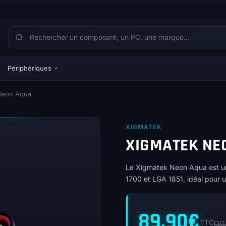
Périphériques
Neon Aqua
XIGMATEK
XIGMATEK NE
Le Xigmatek Neon Aqua est 
1700 et LGA 1851, idéal pour 
89,90
€
TTC
99