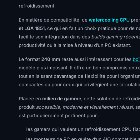
refroidissement.
En matière de compatibilité, ce
watercooling CPU
pren
et LGA 1851
, ce qui en fait un choix pratique pour de
facilite son intégration dans des
builds gaming récent
productivité ou à la mise à niveau d’un PC existant.
Le format
240 mm
reste aussi intéressant pour les
boî
modèle plus imposant. Il offre un bon compromis entre 
tout en laissant davantage de flexibilité pour l’organis
compactes ou pour ceux qui privilégient une circulatio
Placée en
milieu de gamme
, cette solution de refroi
produit
accessible, moderne et visuellement réussi
, s
est particulièrement pertinent pour :
les gamers qui veulent un refroidissement CPU fiab
les monteurs de PC en quête d’un AIO compatible 