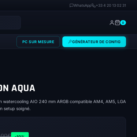
WhatsApp
+33 4 20 13 02 31
0
PC SUR MESURE
GÉNÉRATEUR DE CONFIG
ON AQUA
un watercooling AIO 240 mm ARGB compatible AM4, AM5, LGA
un setup soigné.
,90
€
-10%