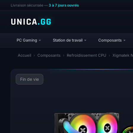
Livraison sécurisée —
3 à 7 jours ouvrés
UNICA
.GG
PC Gaming
Station de travail
Composants
Accueil
›
Composants
›
Refroidissement CPU
›
Xigmatek 
Fin de vie