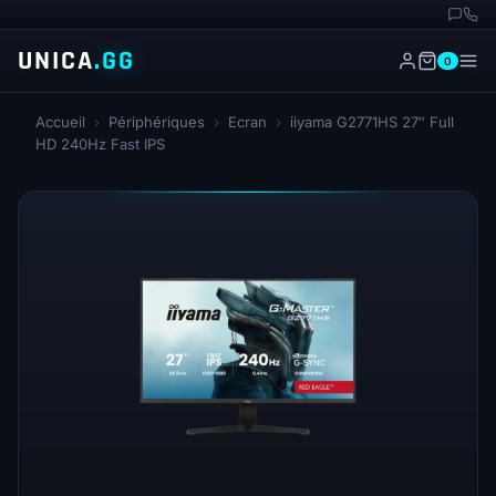
UNICA
.GG
0
Accueil
›
Périphériques
›
Ecran
›
iiyama G2771HS 27″ Full
HD 240Hz Fast IPS