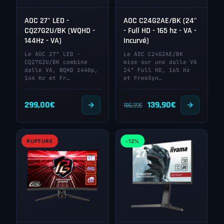
AOC 27" LED -
AOC C24G2AE/BK (24"
CQ27G2U/BK (WQHD -
- Full HD - 165 hz - VA -
144Hz - VA)
Incurvé)
Le AOC 27" LED -
Le AOC C24G2AE/BK
CQ27G2U/BK combine
mise sur une dalle VA
dalle VA, WQHD 1440p,
24" Full HD, 165 Hz
144 Hz et Fr…
et FreeSyn…
Le
Le
299,00
€
139,90
€
186,99
€
prix
prix
initial
actuel
RUPTURE
-12%
était :
est :
186,99€.
139,90€.