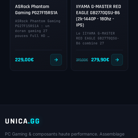
ASRock Phantom
IIYAMA G-MASTER RED
Gaming PG27F15RS1A
EAGLE GB2770QSU-B6
(2k-1440P - 180hz -
ASRock Phantom Gaming
IPS)
PG27F15RS1A : un
écran gaming 27
Le IIYAMA G-MASTER
pouces Full HD …
RED EAGLE GB2770QSU-
B6 combine 27
Le
Le
229,00
€
279,90
€
319,00
€
prix
prix
initial
actuel
était :
est :
319,00€.
279,90€.
UNICA
.GG
PC Gaming & composants haute performance. Assemblage